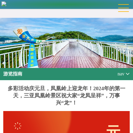
游览指南
nav
多彩活动庆元旦，凤凰岭上迎龙年！2024年的第一
天，三亚凤凰岭景区祝大家“龙凤呈祥”，万事
兴“龙”！
元