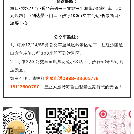
高铁路线：
海口/陵水/万宁-乘坐高铁→三亚站→出租车/滴滴打车（30
元以内）→到达景区门口→步行100m左右到达/售票窗口/
游客中心
公交车路线：
1、可乘17/24/55路公交车至凤凰岭景区站下，往红沙隧道
口方向左侧步行300米即可到达景区。
2、可乘22路公交车至凤凰花苑小区站下，步行50米即可到
达景区。
如有不明，请拨打
客服电话0898-88665778，
18117690790
，三亚凤凰岭海誓山盟景区期待您的光临！